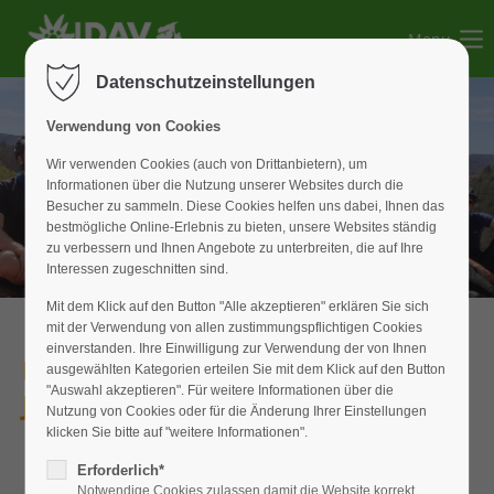
Menu
Der Eintrag "offcanvas-col1" existiert leider nicht.
Datenschutzeinstellungen
Der Eintrag "offcanvas-col2" existiert leider nicht.
Verwendung von Cookies
Wir verwenden Cookies (auch von Drittanbietern), um
Informationen über die Nutzung unserer Websites durch die
Der Eintrag "offcanvas-col3" existiert leider nicht.
Besucher zu sammeln. Diese Cookies helfen uns dabei, Ihnen das
bestmögliche Online-Erlebnis zu bieten, unsere Websites ständig
zu verbessern und Ihnen Angebote zu unterbreiten, die auf Ihre
Der Eintrag "offcanvas-col4" existiert leider nicht.
Interessen zugeschnitten sind.
Mit dem Klick auf den Button "Alle akzeptieren" erklären Sie sich
mit der Verwendung von allen zustimmungspflichtigen Cookies
einverstanden. Ihre Einwilligung zur Verwendung der von Ihnen
Herzlich willkommen bei der
ausgewählten Kategorien erteilen Sie mit dem Klick auf den Button
"Auswahl akzeptieren". Für weitere Informationen über die
JDAV-Weißenburg!
Nutzung von Cookies oder für die Änderung Ihrer Einstellungen
klicken Sie bitte auf "weitere Informationen".
Erforderlich*
Notwendige Cookies zulassen damit die Website korrekt