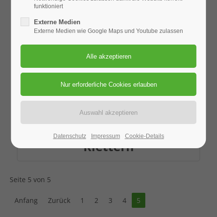
funktioniert
Externe Medien
Externe Medien wie Google Maps und Youtube zulassen
Frängische Schweiz -
Datenschutz
Impressum
Cookie-Details
Klettern
Seite 5 von 5
Anfang
Zurück
1
2
3
4
5