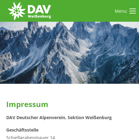
Menu
Der Eintrag "offcanvas-col1" existiert leider nicht.
Der Eintrag "offcanvas-col2" existiert leider nicht.
Der Eintrag "offcanvas-col3" existiert leider nicht.
Der Eintrag "offcanvas-col4" existiert leider nicht.
Impressum
DAV Deutscher Alpenverein, Sektion Weißenburg
Geschäftsstelle
Schießgrabenmauer 14