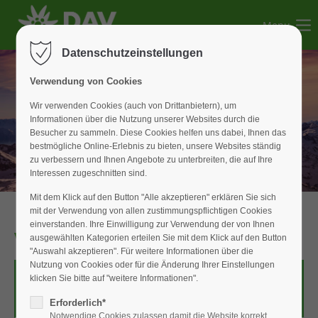
Menu
Der Eintrag "offcanvas-col1" existiert leider nicht.
Datenschutzeinstellungen
Der Eintrag "offcanvas-col2" existiert leider nicht.
Verwendung von Cookies
Wir verwenden Cookies (auch von Drittanbietern), um
Informationen über die Nutzung unserer Websites durch die
Der Eintrag "offcanvas-col3" existiert leider nicht.
Besucher zu sammeln. Diese Cookies helfen uns dabei, Ihnen das
bestmögliche Online-Erlebnis zu bieten, unsere Websites ständig
zu verbessern und Ihnen Angebote zu unterbreiten, die auf Ihre
Der Eintrag "offcanvas-col4" existiert leider nicht.
Interessen zugeschnitten sind.
Mit dem Klick auf den Button "Alle akzeptieren" erklären Sie sich
mit der Verwendung von allen zustimmungspflichtigen Cookies
einverstanden. Ihre Einwilligung zur Verwendung der von Ihnen
Versicherung
ausgewählten Kategorien erteilen Sie mit dem Klick auf den Button
"Auswahl akzeptieren". Für weitere Informationen über die
Nutzung von Cookies oder für die Änderung Ihrer Einstellungen
klicken Sie bitte auf "weitere Informationen".
Erforderlich*
Notwendige Cookies zulassen damit die Website korrekt