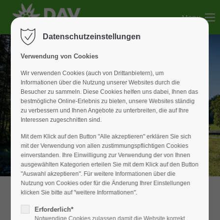
Menu
Der Eintrag "offcanvas-col1" existiert leider nicht.
Datenschutzeinstellungen
Der Eintrag "offcanvas-col2" existiert leider nicht.
Verwendung von Cookies
Wir verwenden Cookies (auch von Drittanbietern), um
der Natur verbunden
Informationen über die Nutzung unserer Websites durch die
Der Eintrag "offcanvas-col3" existiert leider nicht.
Besucher zu sammeln. Diese Cookies helfen uns dabei, Ihnen das
bestmögliche Online-Erlebnis zu bieten, unsere Websites ständig
zu verbessern und Ihnen Angebote zu unterbreiten, die auf Ihre
Der Eintrag "offcanvas-col4" existiert leider nicht.
Interessen zugeschnitten sind.
den Menschen verpflichtet
Mit dem Klick auf den Button "Alle akzeptieren" erklären Sie sich
mit der Verwendung von allen zustimmungspflichtigen Cookies
einverstanden. Ihre Einwilligung zur Verwendung der von Ihnen
ausgewählten Kategorien erteilen Sie mit dem Klick auf den Button
"Auswahl akzeptieren". Für weitere Informationen über die
Nutzung von Cookies oder für die Änderung Ihrer Einstellungen
klicken Sie bitte auf "weitere Informationen".
Herzlich willkommen beim DAV-
Erforderlich*
Weißenburg!
Notwendige Cookies zulassen damit die Website korrekt