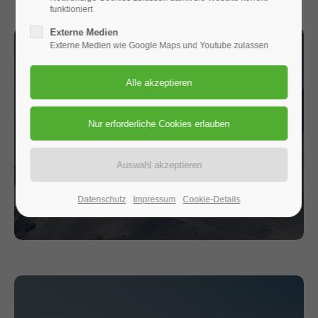
funktioniert
Externe Medien
Externe Medien wie Google Maps und Youtube zulassen
Verein
Organisatorisches rund um
Mitgliedschaft, Vorstand,
Geschäftsstelle etc.
Datenschutz
Impressum
Cookie-Details