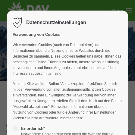
Menu
Der Eintrag "offcanvas-col1" existiert leider nicht.
Datenschutzeinstellungen
Der Eintrag "offcanvas-col2" existiert leider nicht.
Verwendung von Cookies
Wir verwenden Cookies (auch von Drittanbietern), um
Informationen über die Nutzung unserer Websites durch die
Der Eintrag "offcanvas-col3" existiert leider nicht.
Besucher zu sammeln. Diese Cookies helfen uns dabei, Ihnen das
bestmögliche Online-Erlebnis zu bieten, unsere Websites ständig
zu verbessern und Ihnen Angebote zu unterbreiten, die auf Ihre
Der Eintrag "offcanvas-col4" existiert leider nicht.
Interessen zugeschnitten sind.
Mit dem Klick auf den Button "Alle akzeptieren" erklären Sie sich
mit der Verwendung von allen zustimmungspflichtigen Cookies
einverstanden. Ihre Einwilligung zur Verwendung der von Ihnen
Newsletter
ausgewählten Kategorien erteilen Sie mit dem Klick auf den Button
"Auswahl akzeptieren". Für weitere Informationen über die
Immer bestens informiert!
Nutzung von Cookies oder für die Änderung Ihrer Einstellungen
klicken Sie bitte auf "weitere Informationen".
Bleiben Sie auf dem Laufenden über Touren,
Erforderlich*
Veranstaltungen und Neuigkeiten der Sektion Weißenburg!
Notwendige Cookies zulassen damit die Website korrekt