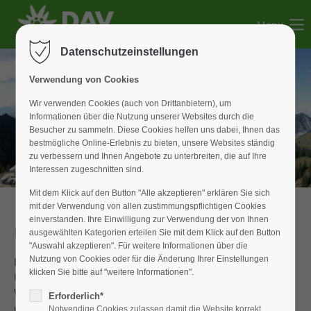
Menu
Der Eintrag "offcanvas-col1" existiert leider nicht.
Datenschutzeinstellungen
Der Eintrag "offcanvas-col2" existiert leider nicht.
Verwendung von Cookies
Wir verwenden Cookies (auch von Drittanbietern), um
Informationen über die Nutzung unserer Websites durch die
Der Eintrag "offcanvas-col3" existiert leider nicht.
Besucher zu sammeln. Diese Cookies helfen uns dabei, Ihnen das
bestmögliche Online-Erlebnis zu bieten, unsere Websites ständig
zu verbessern und Ihnen Angebote zu unterbreiten, die auf Ihre
Der Eintrag "offcanvas-col4" existiert leider nicht.
Interessen zugeschnitten sind.
Mit dem Klick auf den Button "Alle akzeptieren" erklären Sie sich
mit der Verwendung von allen zustimmungspflichtigen Cookies
einverstanden. Ihre Einwilligung zur Verwendung der von Ihnen
Übersicht
ausgewählten Kategorien erteilen Sie mit dem Klick auf den Button
"Auswahl akzeptieren". Für weitere Informationen über die
Nutzung von Cookies oder für die Änderung Ihrer Einstellungen
Eine eigene Hütte in den Bergen
als günstige
klicken Sie bitte auf "weitere Informationen".
Übernachtungsmöglichkeit und Ausgangspunkt von
Wander- und Skitouren war in den 40- und 50-ziger Jahren
Erforderlich*
ein großer Wunsch der Weißenburger DAV-Sektion. Nach
Notwendige Cookies zulassen damit die Website korrekt