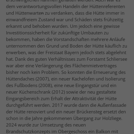
dem verantwortungsvollen Handeln der Hüttenreferenten
und Hüttenwarte
n
zu verdanken, dass die Hütte immer in
einwandfreiem Zustand war und Schäden stets frühzeitig
erkannt und behoben wurden. Um jedoch eine gewisse
Investitionssicherheit für zukünftige Umbauten zu
bekommen, haben die Vorstandschaften mehrere Anläufe
unternommen den Grund und Boden der Hütte käuflich zu
erwerben, was der Freistaat Bayern jedoch stets abgelehnt
hat. Dank des guten Verhältnisses zum Forstamt Schliersee
war aber eine Verlängerung des Flächenmietvertrages
bisher noch kein Problem. So konnten die Erneuerung des
Hüttendaches (2007), ein neuer Kachelofen und Isolierung
des Fußbodens (2008), eine neue Eingangstür und ein
neuer Küchenschrank (2012) sowie der neu gestaltete
Eingangsbereich zum Erhalt der Attraktivität der Hütte
durchgeführt werden. 2017 wurde dann die Außenfassade
der Hütte renoviert und ein neuer Brückensteg ersetzt den
schon in die Jahre gekommenen Übergang zur Holzliege.
2024 wurde zur Umsetzung des neuen
Brandschutzkonzepts im Obergeschoss ein Balkon mit