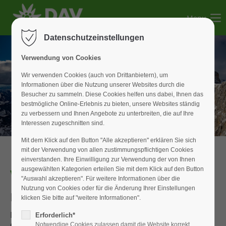
Menu
Der Eintrag "offcanvas-col1" existiert leider nicht.
Datenschutzeinstellungen
Der Eintrag "offcanvas-col2" existiert leider nicht.
Verwendung von Cookies
Wir verwenden Cookies (auch von Drittanbietern), um
Informationen über die Nutzung unserer Websites durch die
Der Eintrag "offcanvas-col3" existiert leider nicht.
Besucher zu sammeln. Diese Cookies helfen uns dabei, Ihnen das
bestmögliche Online-Erlebnis zu bieten, unsere Websites ständig
zu verbessern und Ihnen Angebote zu unterbreiten, die auf Ihre
Der Eintrag "offcanvas-col4" existiert leider nicht.
Interessen zugeschnitten sind.
Mit dem Klick auf den Button "Alle akzeptieren" erklären Sie sich
mit der Verwendung von allen zustimmungspflichtigen Cookies
einverstanden. Ihre Einwilligung zur Verwendung der von Ihnen
ausgewählten Kategorien erteilen Sie mit dem Klick auf den Button
Verein
"Auswahl akzeptieren". Für weitere Informationen über die
Nutzung von Cookies oder für die Änderung Ihrer Einstellungen
In Franken zu Hause
klicken Sie bitte auf "weitere Informationen".
Liebe Mitgliederinnen und Mitglieder, liebe
Erforderlich*
Gäste,
Notwendige Cookies zulassen damit die Website korrekt