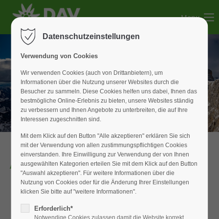
Menu
Der Eintrag "offcanvas-col1" existiert leider nicht.
Datenschutzeinstellungen
Der Eintrag "offcanvas-col2" existiert leider nicht.
Verwendung von Cookies
Wir verwenden Cookies (auch von Drittanbietern), um
Informationen über die Nutzung unserer Websites durch die
Der Eintrag "offcanvas-col3" existiert leider nicht.
Besucher zu sammeln. Diese Cookies helfen uns dabei, Ihnen das
bestmögliche Online-Erlebnis zu bieten, unsere Websites ständig
zu verbessern und Ihnen Angebote zu unterbreiten, die auf Ihre
Der Eintrag "offcanvas-col4" existiert leider nicht.
Interessen zugeschnitten sind.
Mit dem Klick auf den Button "Alle akzeptieren" erklären Sie sich
mit der Verwendung von allen zustimmungspflichtigen Cookies
einverstanden. Ihre Einwilligung zur Verwendung der von Ihnen
Alle Termine
ausgewählten Kategorien erteilen Sie mit dem Klick auf den Button
"Auswahl akzeptieren". Für weitere Informationen über die
Nutzung von Cookies oder für die Änderung Ihrer Einstellungen
klicken Sie bitte auf "weitere Informationen".
06
AUG
Erforderlich*
2026
Notwendige Cookies zulassen damit die Website korrekt