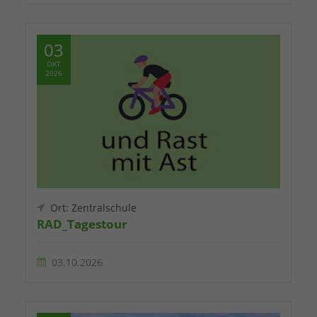
03
OKT
2026
Ort: Zentralschule
RAD_Tagestour
03.10.2026