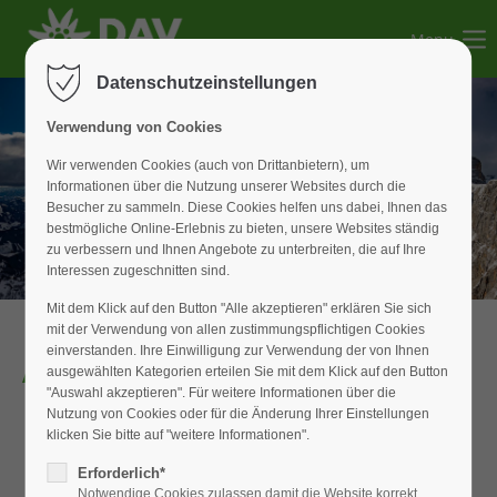
Menu
Der Eintrag "offcanvas-col1" existiert leider nicht.
Datenschutzeinstellungen
Der Eintrag "offcanvas-col2" existiert leider nicht.
Verwendung von Cookies
Wir verwenden Cookies (auch von Drittanbietern), um
Informationen über die Nutzung unserer Websites durch die
Der Eintrag "offcanvas-col3" existiert leider nicht.
Besucher zu sammeln. Diese Cookies helfen uns dabei, Ihnen das
bestmögliche Online-Erlebnis zu bieten, unsere Websites ständig
zu verbessern und Ihnen Angebote zu unterbreiten, die auf Ihre
Der Eintrag "offcanvas-col4" existiert leider nicht.
Interessen zugeschnitten sind.
Mit dem Klick auf den Button "Alle akzeptieren" erklären Sie sich
mit der Verwendung von allen zustimmungspflichtigen Cookies
einverstanden. Ihre Einwilligung zur Verwendung der von Ihnen
Alle Termine
ausgewählten Kategorien erteilen Sie mit dem Klick auf den Button
"Auswahl akzeptieren". Für weitere Informationen über die
Nutzung von Cookies oder für die Änderung Ihrer Einstellungen
klicken Sie bitte auf "weitere Informationen".
05
SEP
Erforderlich*
2026
Notwendige Cookies zulassen damit die Website korrekt