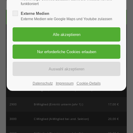
funktioniert
Externe Medien
Kategorie
Mitgliedsgruppe
Beitrag
Externe Medien wie Google Maps und Youtube zulassen
1000
A-Mitglied (Vollmitglied)
65,00 €
1900
A-Mitglied (Eintritt unterm Jahr 1) )
30,00 €
2000
B-Mitglied (Ehepartner/Lebensgefährte)
36,00 €
2600
B-Mitglied, > 70 J.
35,00 €
Datenschutz
Impressum
Cookie-Details
2700
B-Mitglied, schwerbehindert (mind. 50 %)
35,00 €
2900
B-Mitglied (Eintritt unterm Jahr 1) )
17,00 €
3000
C-Mitglied (A-Mitglied bei and. Sektion)
20,00 €