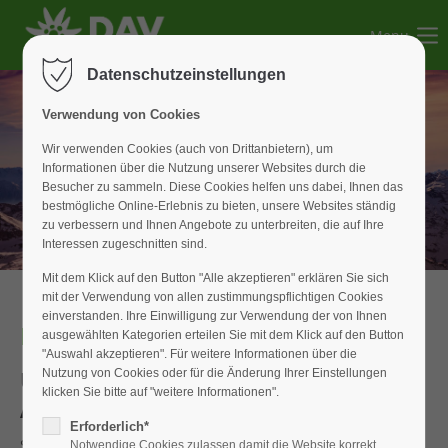
Menu
Der Eintrag "offcanvas-col1" existiert leider nicht.
Datenschutzeinstellungen
Der Eintrag "offcanvas-col2" existiert leider nicht.
Verwendung von Cookies
Wir verwenden Cookies (auch von Drittanbietern), um
Informationen über die Nutzung unserer Websites durch die
Der Eintrag "offcanvas-col3" existiert leider nicht.
Besucher zu sammeln. Diese Cookies helfen uns dabei, Ihnen das
bestmögliche Online-Erlebnis zu bieten, unsere Websites ständig
zu verbessern und Ihnen Angebote zu unterbreiten, die auf Ihre
Der Eintrag "offcanvas-col4" existiert leider nicht.
Interessen zugeschnitten sind.
Mit dem Klick auf den Button "Alle akzeptieren" erklären Sie sich
mit der Verwendung von allen zustimmungspflichtigen Cookies
einverstanden. Ihre Einwilligung zur Verwendung der von Ihnen
Mitgliedsbeiträge
ausgewählten Kategorien erteilen Sie mit dem Klick auf den Button
"Auswahl akzeptieren". Für weitere Informationen über die
Übersicht der Beitragssätze in Ihrem
Nutzung von Cookies oder für die Änderung Ihrer Einstellungen
klicken Sie bitte auf "weitere Informationen".
Alpenverein, Sektion Weißenburg
Erforderlich*
Stand: ab 01.01.2026
Notwendige Cookies zulassen damit die Website korrekt