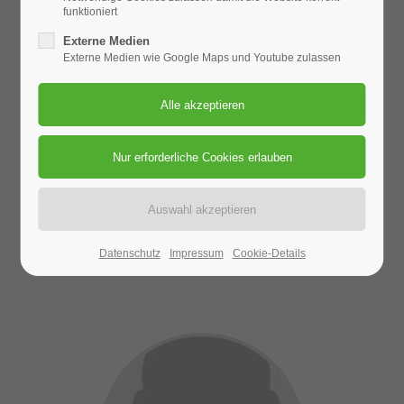
funktioniert
Externe Medien
Externe Medien wie Google Maps und Youtube zulassen
Christian Dahl
- 1. Ehrenrat -
0 91 41 - 7 30 20
kontakt@dav-weissenburg.de
Datenschutz
Impressum
Cookie-Details