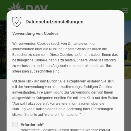
Menu
Der Eintrag "offcanvas-col1" existiert leider nicht.
Datenschutzeinstellungen
Der Eintrag "offcanvas-col2" existiert leider nicht.
Verwendung von Cookies
Wir verwenden Cookies (auch von Drittanbietern), um
Informationen über die Nutzung unserer Websites durch die
Der Eintrag "offcanvas-col3" existiert leider nicht.
Besucher zu sammeln. Diese Cookies helfen uns dabei, Ihnen das
bestmögliche Online-Erlebnis zu bieten, unsere Websites ständig
zu verbessern und Ihnen Angebote zu unterbreiten, die auf Ihre
Der Eintrag "offcanvas-col4" existiert leider nicht.
Interessen zugeschnitten sind.
Mit dem Klick auf den Button "Alle akzeptieren" erklären Sie sich
mit der Verwendung von allen zustimmungspflichtigen Cookies
einverstanden. Ihre Einwilligung zur Verwendung der von Ihnen
Ehrenrat
ausgewählten Kategorien erteilen Sie mit dem Klick auf den Button
"Auswahl akzeptieren". Für weitere Informationen über die
Nutzung von Cookies oder für die Änderung Ihrer Einstellungen
klicken Sie bitte auf "weitere Informationen".
Erforderlich*
Notwendige Cookies zulassen damit die Website korrekt