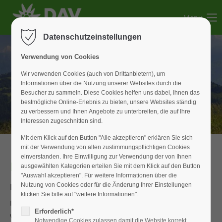
Menu
Der Eintrag "offcanvas-col1" existiert leider nicht.
Datenschutzeinstellungen
Der Eintrag "offcanvas-col2" existiert leider nicht.
Verwendung von Cookies
Wir verwenden Cookies (auch von Drittanbietern), um
Informationen über die Nutzung unserer Websites durch die
Der Eintrag "offcanvas-col3" existiert leider nicht.
Besucher zu sammeln. Diese Cookies helfen uns dabei, Ihnen das
bestmögliche Online-Erlebnis zu bieten, unsere Websites ständig
zu verbessern und Ihnen Angebote zu unterbreiten, die auf Ihre
Der Eintrag "offcanvas-col4" existiert leider nicht.
Interessen zugeschnitten sind.
Mit dem Klick auf den Button "Alle akzeptieren" erklären Sie sich
mit der Verwendung von allen zustimmungspflichtigen Cookies
einverstanden. Ihre Einwilligung zur Verwendung der von Ihnen
Familiengruppe
ausgewählten Kategorien erteilen Sie mit dem Klick auf den Button
"Auswahl akzeptieren". Für weitere Informationen über die
Es tut sich was in der Familiengruppe
Nutzung von Cookies oder für die Änderung Ihrer Einstellungen
klicken Sie bitte auf "weitere Informationen".
Im Bereich der Familienarbeit soll es ab 2026 wieder
Erforderlich*
weitergehen. Die beiden Familien Raabe und Wirth wollen
Notwendige Cookies zulassen damit die Website korrekt