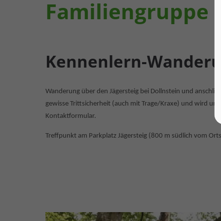
Familiengruppe
Kennenlern-Wander
Wanderung über den Jägersteig bei Dollnstein und anschließ
gewisse Trittsicherheit (auch mit Trage/Kraxe) und wird un
Kontaktformular.
Treffpunkt am Parkplatz Jägersteig (800 m südlich vom Ort