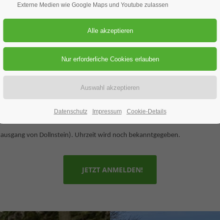
Externe Medien wie Google Maps und Youtube zulassen
09.05.2026
ORT: DOLLNSTEIN
ung
end Ausklang der Tour am Spielplatz in Dollnstein im Burgsteinweg. Der Jäge
s voraussichtlich gut drei Stunden beschäftigen. Für eine bessere Planung 
Datenschutz
Impressum
Cookie-Details
sausgang von Dollnstein). Uhrzeit wird noch bekanntgegeben.
JETZT ANMELDEN!