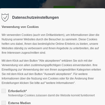
GESCHÄFTSSTELLE
SPARTEN
TERMINE
DAV-HÜTTE
ag "offcanvas-col2" existiert leider
Der Eintrag "offcanvas-col3" existi
nicht.
Datenschutzeinstellungen
Verwendung von Cookies
Wir verwenden Cookies (auch von Drittanbietern), um Informationen über die
Nutzung unserer Websites durch die Besucher zu sammeln. Diese Cookies
helfen uns dabei, Ihnen das bestmögliche Online-Erlebnis zu bieten, unsere
Websites ständig zu verbessern und Ihnen Angebote zu unterbreiten, die auf
Ihre Interessen zugeschnitten sind.
Mit dem Klick auf den Button "Alle akzeptieren" erklären Sie sich mit der
Verwendung von allen zustimmungspflichtigen Cookies einverstanden. Ihre
Einwilligung zur Verwendung der von Ihnen ausgewählten Kategorien erteilen
Sie mit dem Klick auf den Button "Auswahl akzeptieren". Für weitere
Informationen über die Nutzung von Cookies oder für die Änderung Ihrer
Einstellungen klicken Sie bitte auf "weitere Informationen".
Erforderlich*
Notwendige Cookies zulassen damit die Website korrekt funktioniert
Externe Medien