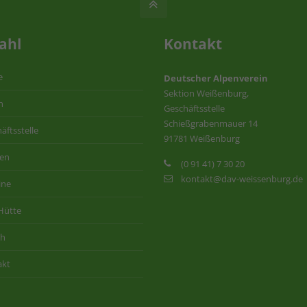
ahl
Kontakt
e
Deutscher Alpenverein
Sektion Weißenburg,
n
Geschäftsstelle
Schießgrabenmauer 14
äftsstelle
91781 Weißenburg
ten
(0 91 41) 7 30 20
kontakt@dav-weissenburg.de
ine
Hütte
ih
akt