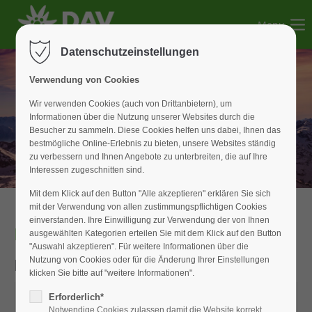
Menu
Der Eintrag "offcanvas-col1" existiert leider nicht.
Datenschutzeinstellungen
Der Eintrag "offcanvas-col2" existiert leider nicht.
Verwendung von Cookies
Wir verwenden Cookies (auch von Drittanbietern), um
Informationen über die Nutzung unserer Websites durch die
Der Eintrag "offcanvas-col3" existiert leider nicht.
Besucher zu sammeln. Diese Cookies helfen uns dabei, Ihnen das
bestmögliche Online-Erlebnis zu bieten, unsere Websites ständig
zu verbessern und Ihnen Angebote zu unterbreiten, die auf Ihre
Der Eintrag "offcanvas-col4" existiert leider nicht.
Interessen zugeschnitten sind.
Mit dem Klick auf den Button "Alle akzeptieren" erklären Sie sich
mit der Verwendung von allen zustimmungspflichtigen Cookies
einverstanden. Ihre Einwilligung zur Verwendung der von Ihnen
Hüttenanmeldung
ausgewählten Kategorien erteilen Sie mit dem Klick auf den Button
"Auswahl akzeptieren". Für weitere Informationen über die
Download Anmeldeformular
Nutzung von Cookies oder für die Änderung Ihrer Einstellungen
klicken Sie bitte auf "weitere Informationen".
Erforderlich*
Notwendige Cookies zulassen damit die Website korrekt
Hygienekonzept_Hütte_2021_11_15.pdf