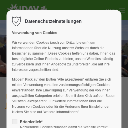
Menu
Der Eintrag "offcanvas-col1" existiert leider nicht.
Datenschutzeinstellungen
Der Eintrag "offcanvas-col2" existiert leider nicht.
Verwendung von Cookies
Wir verwenden Cookies (auch von Drittanbietern), um
Informationen über die Nutzung unserer Websites durch die
Der Eintrag "offcanvas-col3" existiert leider nicht.
Besucher zu sammeln. Diese Cookies helfen uns dabei, Ihnen das
bestmögliche Online-Erlebnis zu bieten, unsere Websites ständig
zu verbessern und Ihnen Angebote zu unterbreiten, die auf Ihre
Der Eintrag "offcanvas-col4" existiert leider nicht.
Interessen zugeschnitten sind.
Mit dem Klick auf den Button "Alle akzeptieren" erklären Sie sich
mit der Verwendung von allen zustimmungspflichtigen Cookies
einverstanden. Ihre Einwilligung zur Verwendung der von Ihnen
Herzlich willkommen bei der
ausgewählten Kategorien erteilen Sie mit dem Klick auf den Button
"Auswahl akzeptieren". Für weitere Informationen über die
JDAV-Weißenburg!
Nutzung von Cookies oder für die Änderung Ihrer Einstellungen
klicken Sie bitte auf "weitere Informationen".
Erforderlich*
Notwendige Cookies zulassen damit die Website korrekt