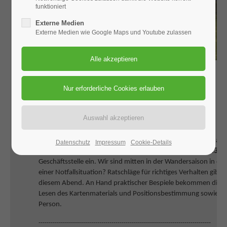
funktioniert
Externe Medien
Externe Medien wie Google Maps und Youtube zulassen
DAV-Newsletter 2026-05
Monatsabend „Unfall am Berg“
Die DAV-Sektion Weißenburg lädt ihre Mitglieder zum Monatsa
Datenschutz
Impressum
Cookie-Details
verhalte ich mich?“ am
Donnerstag, 11. Juni 2026 um 19.30 
Geschäftsstelle ein. Wir sind mitten in der Wandersaison in de
einer Notfallsituation? Ratschläge für richtiges Verhalten gibt
diesem Abend. An Hand praktischer Bespiele bekommen die An
Lesen des Kartenmaterials und Positionsbestimmung sowie Tra
Person.
-------------------------------------------------------------------------------------