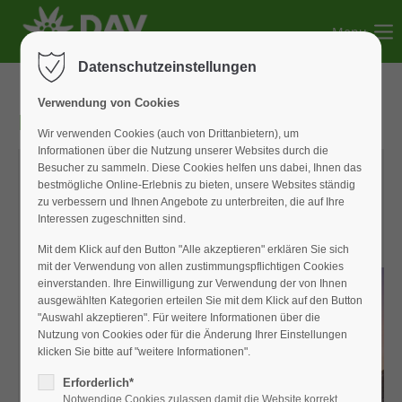
Menu
Der Eintrag "offcanvas-col1" existiert leider nicht.
Datenschutzeinstellungen
Der Eintrag "offcanvas-col2" existiert leider nicht.
Verwendung von Cookies
DAV-Newsletter 2026-05
Wir verwenden Cookies (auch von Drittanbietern), um
Informationen über die Nutzung unserer Websites durch die
Der Eintrag "offcanvas-col3" existiert leider nicht.
Besucher zu sammeln. Diese Cookies helfen uns dabei, Ihnen das
bestmögliche Online-Erlebnis zu bieten, unsere Websites ständig
zu verbessern und Ihnen Angebote zu unterbreiten, die auf Ihre
Der Eintrag "offcanvas-col4" existiert leider nicht.
Interessen zugeschnitten sind.
Mit dem Klick auf den Button "Alle akzeptieren" erklären Sie sich
mit der Verwendung von allen zustimmungspflichtigen Cookies
einverstanden. Ihre Einwilligung zur Verwendung der von Ihnen
ausgewählten Kategorien erteilen Sie mit dem Klick auf den Button
"Auswahl akzeptieren". Für weitere Informationen über die
Nutzung von Cookies oder für die Änderung Ihrer Einstellungen
klicken Sie bitte auf "weitere Informationen".
Erforderlich*
Notwendige Cookies zulassen damit die Website korrekt