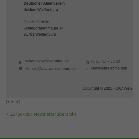
Deutscher Alpenverein
Sektion Weißenburg
Geschäftsstelle
Schießgrabenmauer 14
91781 Weißenburg
[nbsp]
www.dav-weissenburg.de
(0 91 41) 7 30 20
Newsletter abmelden
kontakt@dav-weissenburg.de
[nbsp]
Copyright © 2025 - DAV Weißenb
[nbsp]
Zurück zur Newsletterübersicht