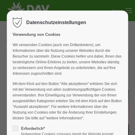
Menu
Der Eintrag "offcanvas-col1" existiert leider nicht.
Datenschutzeinstellungen
Der Eintrag "offcanvas-col2" existiert leider nicht.
Verwendung von Cookies
DAV-Newsletter 2026-01
Wir verwenden Cookies (auch von Drittanbietern), um
Informationen über die Nutzung unserer Websites durch die
Der Eintrag "offcanvas-col3" existiert leider nicht.
Besucher zu sammeln. Diese Cookies helfen uns dabei, Ihnen das
bestmögliche Online-Erlebnis zu bieten, unsere Websites ständig
zu verbessern und Ihnen Angebote zu unterbreiten, die auf Ihre
Der Eintrag "offcanvas-col4" existiert leider nicht.
Interessen zugeschnitten sind.
Mit dem Klick auf den Button "Alle akzeptieren" erklären Sie sich
mit der Verwendung von allen zustimmungspflichtigen Cookies
einverstanden. Ihre Einwilligung zur Verwendung der von Ihnen
ausgewählten Kategorien erteilen Sie mit dem Klick auf den Button
"Auswahl akzeptieren". Für weitere Informationen über die
Nutzung von Cookies oder für die Änderung Ihrer Einstellungen
klicken Sie bitte auf "weitere Informationen".
Erforderlich*
Notwendige Cookies zulassen damit die Website korrekt