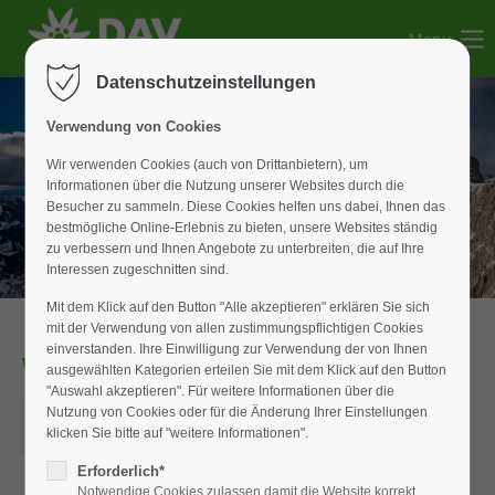
Menu
Der Eintrag "offcanvas-col1" existiert leider nicht.
Datenschutzeinstellungen
Der Eintrag "offcanvas-col2" existiert leider nicht.
Verwendung von Cookies
Wir verwenden Cookies (auch von Drittanbietern), um
Informationen über die Nutzung unserer Websites durch die
Der Eintrag "offcanvas-col3" existiert leider nicht.
Besucher zu sammeln. Diese Cookies helfen uns dabei, Ihnen das
bestmögliche Online-Erlebnis zu bieten, unsere Websites ständig
zu verbessern und Ihnen Angebote zu unterbreiten, die auf Ihre
Der Eintrag "offcanvas-col4" existiert leider nicht.
Interessen zugeschnitten sind.
Mit dem Klick auf den Button "Alle akzeptieren" erklären Sie sich
mit der Verwendung von allen zustimmungspflichtigen Cookies
einverstanden. Ihre Einwilligung zur Verwendung der von Ihnen
WAN Senioren
ausgewählten Kategorien erteilen Sie mit dem Klick auf den Button
"Auswahl akzeptieren". Für weitere Informationen über die
20.03.2025
Nutzung von Cookies oder für die Änderung Ihrer Einstellungen
klicken Sie bitte auf "weitere Informationen".
ORT: WIESENSTRASSE IN WEISSENBURG
Erforderlich*
Notwendige Cookies zulassen damit die Website korrekt