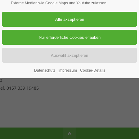
Externe Medien wie Google Maps und Youtube zulassen
06.03.2025
ORT: IN WUG AN DER WIESENSTRASSE
 wandert am Donnerstag 06. Februar in Heidenheim. Die Wanderr
r zurück vorbei an der ehemaligen Hahnenkamm Kaserne nach Heid
Datenschutz
Impressum
Cookie-Details
0
el. 0157 339 19485