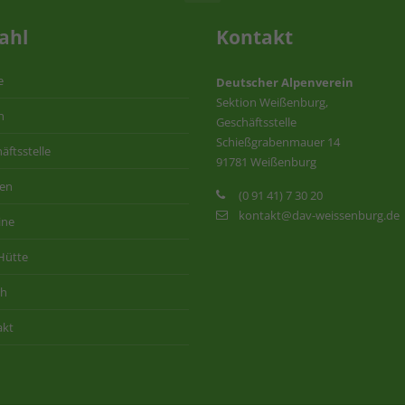
ahl
Kontakt
e
Deutscher Alpenverein
Sektion Weißenburg,
n
Geschäftsstelle
Schießgrabenmauer 14
äftsstelle
91781 Weißenburg
ten
(0 91 41) 7 30 20
kontakt@dav-weissenburg.de
ine
Hütte
ih
akt