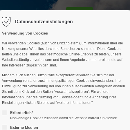
GESCHÄFTSSTELLE
SPARTEN
TERMINE
DAV-HÜTTE
ag "offcanvas-col2" existiert leider
Der Eintrag "offcanvas-col3" existi
nicht.
Datenschutzeinstellungen
Verwendung von Cookies
Wir verwenden Cookies (auch von Drittanbietern), um Informationen über die
Nutzung unserer Websites durch die Besucher zu sammeln. Diese Cookies
helfen uns dabei, Ihnen das bestmögliche Online-Erlebnis zu bieten, unsere
Websites ständig zu verbessern und Ihnen Angebote zu unterbreiten, die auf
Ihre Interessen zugeschnitten sind.
Mit dem Klick auf den Button "Alle akzeptieren" erklären Sie sich mit der
Verwendung von allen zustimmungspflichtigen Cookies einverstanden. Ihre
Einwilligung zur Verwendung der von Ihnen ausgewählten Kategorien erteilen
Sie mit dem Klick auf den Button "Auswahl akzeptieren". Für weitere
Informationen über die Nutzung von Cookies oder für die Änderung Ihrer
Einstellungen klicken Sie bitte auf "weitere Informationen".
Erforderlich*
Notwendige Cookies zulassen damit die Website korrekt funktioniert
Externe Medien