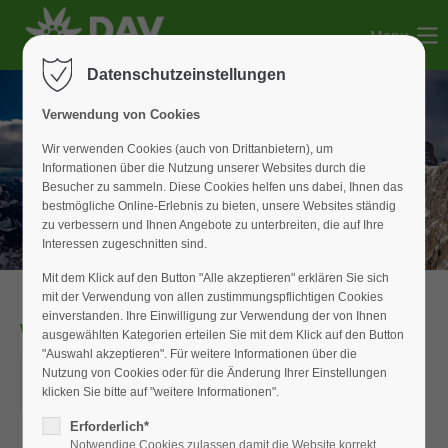
Menu
Der Eintrag "offcanvas-col1" existiert leider nicht.
Datenschutzeinstellungen
Der Eintrag "offcanvas-col2" existiert leider nicht.
Verwendung von Cookies
Wir verwenden Cookies (auch von Drittanbietern), um
Informationen über die Nutzung unserer Websites durch die
Der Eintrag "offcanvas-col3" existiert leider nicht.
Besucher zu sammeln. Diese Cookies helfen uns dabei, Ihnen das
bestmögliche Online-Erlebnis zu bieten, unsere Websites ständig
zu verbessern und Ihnen Angebote zu unterbreiten, die auf Ihre
Der Eintrag "offcanvas-col4" existiert leider nicht.
Interessen zugeschnitten sind.
Mit dem Klick auf den Button "Alle akzeptieren" erklären Sie sich
mit der Verwendung von allen zustimmungspflichtigen Cookies
einverstanden. Ihre Einwilligung zur Verwendung der von Ihnen
WAN_Senioren
ausgewählten Kategorien erteilen Sie mit dem Klick auf den Button
"Auswahl akzeptieren". Für weitere Informationen über die
18.04.2018
Nutzung von Cookies oder für die Änderung Ihrer Einstellungen
klicken Sie bitte auf "weitere Informationen".
ORT: WIESENSTRASSE IN WEISSENBURG
Erforderlich*
Notwendige Cookies zulassen damit die Website korrekt