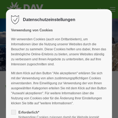
Menu
Der Eintrag "offcanvas-col1" existiert leider nicht.
Datenschutzeinstellungen
Der Eintrag "offcanvas-col2" existiert leider nicht.
Verwendung von Cookies
Wir verwenden Cookies (auch von Drittanbietern), um
Informationen über die Nutzung unserer Websites durch die
Der Eintrag "offcanvas-col3" existiert leider nicht.
Besucher zu sammeln. Diese Cookies helfen uns dabei, Ihnen das
bestmögliche Online-Erlebnis zu bieten, unsere Websites ständig
zu verbessern und Ihnen Angebote zu unterbreiten, die auf Ihre
Der Eintrag "offcanvas-col4" existiert leider nicht.
Interessen zugeschnitten sind.
Mit dem Klick auf den Button "Alle akzeptieren" erklären Sie sich
mit der Verwendung von allen zustimmungspflichtigen Cookies
einverstanden. Ihre Einwilligung zur Verwendung der von Ihnen
WAN_Senioren
ausgewählten Kategorien erteilen Sie mit dem Klick auf den Button
"Auswahl akzeptieren". Für weitere Informationen über die
21.03.2018
Nutzung von Cookies oder für die Änderung Ihrer Einstellungen
klicken Sie bitte auf "weitere Informationen".
ORT: WIESENSTRASSE IN WEISSENBURG
Erforderlich*
Notwendige Cookies zulassen damit die Website korrekt