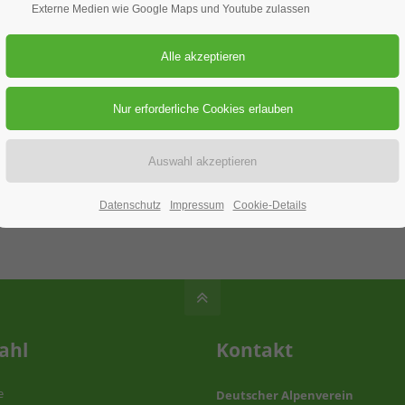
Externe Medien wie Google Maps und Youtube zulassen
07.03.2018
ORT: WIESENSTRASSE IN WEISSENBURG
burg
Datenschutz
Impressum
Cookie-Details
ahl
Kontakt
e
Deutscher Alpenverein