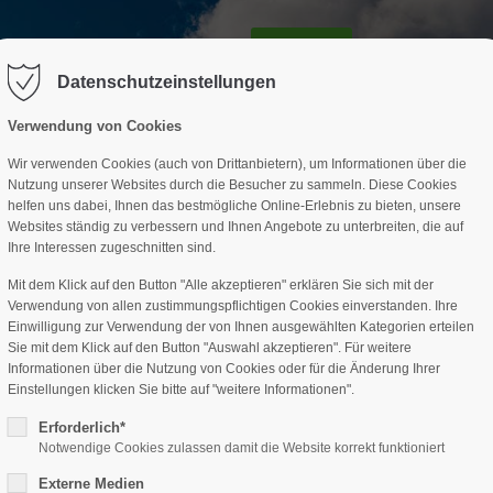
GESCHÄFTSSTELLE
SPARTEN
TERMINE
DAV-HÜTTE
ag "offcanvas-col2" existiert leider
Der Eintrag "offcanvas-col3" existi
nicht.
Datenschutzeinstellungen
Verwendung von Cookies
Wir verwenden Cookies (auch von Drittanbietern), um Informationen über die
Nutzung unserer Websites durch die Besucher zu sammeln. Diese Cookies
helfen uns dabei, Ihnen das bestmögliche Online-Erlebnis zu bieten, unsere
Websites ständig zu verbessern und Ihnen Angebote zu unterbreiten, die auf
Ihre Interessen zugeschnitten sind.
Mit dem Klick auf den Button "Alle akzeptieren" erklären Sie sich mit der
Verwendung von allen zustimmungspflichtigen Cookies einverstanden. Ihre
Einwilligung zur Verwendung der von Ihnen ausgewählten Kategorien erteilen
Sie mit dem Klick auf den Button "Auswahl akzeptieren". Für weitere
Informationen über die Nutzung von Cookies oder für die Änderung Ihrer
Einstellungen klicken Sie bitte auf "weitere Informationen".
Erforderlich*
Notwendige Cookies zulassen damit die Website korrekt funktioniert
Externe Medien