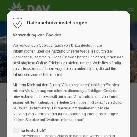
Menu
Der Eintrag "offcanvas-col1" existiert leider nicht.
Datenschutzeinstellungen
Der Eintrag "offcanvas-col2" existiert leider nicht.
Verwendung von Cookies
Wir verwenden Cookies (auch von Drittanbietern), um
Informationen über die Nutzung unserer Websites durch die
Der Eintrag "offcanvas-col3" existiert leider nicht.
Besucher zu sammeln. Diese Cookies helfen uns dabei, Ihnen das
bestmögliche Online-Erlebnis zu bieten, unsere Websites ständig
zu verbessern und Ihnen Angebote zu unterbreiten, die auf Ihre
Der Eintrag "offcanvas-col4" existiert leider nicht.
Interessen zugeschnitten sind.
Mit dem Klick auf den Button "Alle akzeptieren" erklären Sie sich
mit der Verwendung von allen zustimmungspflichtigen Cookies
einverstanden. Ihre Einwilligung zur Verwendung der von Ihnen
WAN_Senioren
ausgewählten Kategorien erteilen Sie mit dem Klick auf den Button
"Auswahl akzeptieren". Für weitere Informationen über die
22.01.2026
Nutzung von Cookies oder für die Änderung Ihrer Einstellungen
klicken Sie bitte auf "weitere Informationen".
ORT: WIESENSTRASSE IN WEISSENBURG
Erforderlich*
Notwendige Cookies zulassen damit die Website korrekt