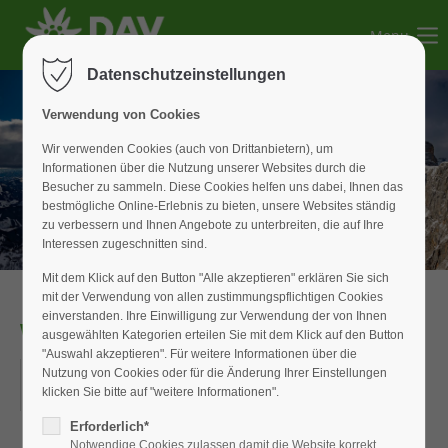
Menu
Der Eintrag "offcanvas-col1" existiert leider nicht.
Datenschutzeinstellungen
Der Eintrag "offcanvas-col2" existiert leider nicht.
Verwendung von Cookies
Wir verwenden Cookies (auch von Drittanbietern), um
Informationen über die Nutzung unserer Websites durch die
Der Eintrag "offcanvas-col3" existiert leider nicht.
Besucher zu sammeln. Diese Cookies helfen uns dabei, Ihnen das
bestmögliche Online-Erlebnis zu bieten, unsere Websites ständig
zu verbessern und Ihnen Angebote zu unterbreiten, die auf Ihre
Der Eintrag "offcanvas-col4" existiert leider nicht.
Interessen zugeschnitten sind.
Mit dem Klick auf den Button "Alle akzeptieren" erklären Sie sich
mit der Verwendung von allen zustimmungspflichtigen Cookies
einverstanden. Ihre Einwilligung zur Verwendung der von Ihnen
WAN_Senioren
ausgewählten Kategorien erteilen Sie mit dem Klick auf den Button
"Auswahl akzeptieren". Für weitere Informationen über die
25.10.2017
Nutzung von Cookies oder für die Änderung Ihrer Einstellungen
klicken Sie bitte auf "weitere Informationen".
ORT: WIESENSTRASSE IN WEISSENBURG
Erforderlich*
Notwendige Cookies zulassen damit die Website korrekt