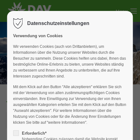
Menu
Der Eintrag "offcanvas-col1" existiert leider nicht.
Datenschutzeinstellungen
Der Eintrag "offcanvas-col2" existiert leider nicht.
Verwendung von Cookies
Wir verwenden Cookies (auch von Drittanbietern), um
Informationen über die Nutzung unserer Websites durch die
Der Eintrag "offcanvas-col3" existiert leider nicht.
Besucher zu sammeln. Diese Cookies helfen uns dabei, Ihnen das
bestmögliche Online-Erlebnis zu bieten, unsere Websites ständig
zu verbessern und Ihnen Angebote zu unterbreiten, die auf Ihre
Der Eintrag "offcanvas-col4" existiert leider nicht.
Interessen zugeschnitten sind.
Mit dem Klick auf den Button "Alle akzeptieren" erklären Sie sich
mit der Verwendung von allen zustimmungspflichtigen Cookies
einverstanden. Ihre Einwilligung zur Verwendung der von Ihnen
Tagestour Roßstein/Buchstein
ausgewählten Kategorien erteilen Sie mit dem Klick auf den Button
"Auswahl akzeptieren". Für weitere Informationen über die
07.06.2026
Nutzung von Cookies oder für die Änderung Ihrer Einstellungen
klicken Sie bitte auf "weitere Informationen".
ORT: LENGGRIES
Erforderlich*
Notwendige Cookies zulassen damit die Website korrekt