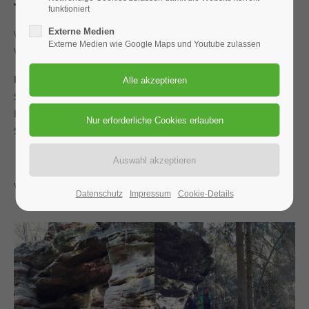
Tagestour
funktioniert
Externe Medien
Wir fahren mit der Bahn von Weißenburg nach Nürnberg –
Externe Medien wie Google Maps und Youtube zulassen
Von dort mit der S-Bahn S1 nach Schwarzenbruck.
Rundwanderweg:
Schwarzenbruck – Ochenbruck – Schwarzachklamm –
Einkehr beim „Bruckkanal“ - zurück über Feucht -
Schwarzenbruck
V16
Datenschutz
Impressum
Cookie-Details