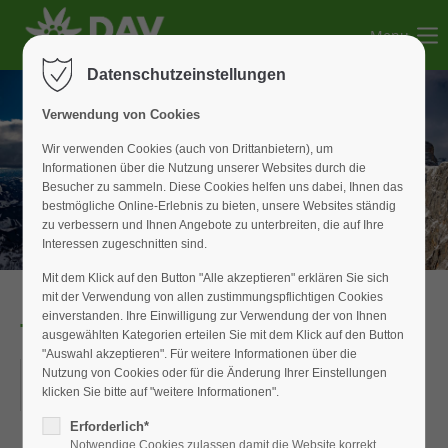
Menu
Der Eintrag "offcanvas-col1" existiert leider nicht.
Datenschutzeinstellungen
Der Eintrag "offcanvas-col2" existiert leider nicht.
Verwendung von Cookies
Wir verwenden Cookies (auch von Drittanbietern), um
Informationen über die Nutzung unserer Websites durch die
Der Eintrag "offcanvas-col3" existiert leider nicht.
Besucher zu sammeln. Diese Cookies helfen uns dabei, Ihnen das
bestmögliche Online-Erlebnis zu bieten, unsere Websites ständig
zu verbessern und Ihnen Angebote zu unterbreiten, die auf Ihre
Der Eintrag "offcanvas-col4" existiert leider nicht.
Interessen zugeschnitten sind.
Mit dem Klick auf den Button "Alle akzeptieren" erklären Sie sich
mit der Verwendung von allen zustimmungspflichtigen Cookies
einverstanden. Ihre Einwilligung zur Verwendung der von Ihnen
Tagestour
ausgewählten Kategorien erteilen Sie mit dem Klick auf den Button
"Auswahl akzeptieren". Für weitere Informationen über die
31.08.2019
Nutzung von Cookies oder für die Änderung Ihrer Einstellungen
klicken Sie bitte auf "weitere Informationen".
ORT: SCHWARZACHKLAMM
Erforderlich*
Notwendige Cookies zulassen damit die Website korrekt