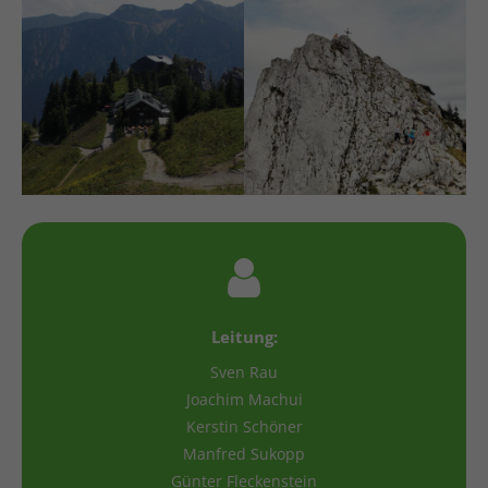
Leitung:
Sven Rau
Joachim Machui
Kerstin Schöner
Manfred Sukopp
Günter Fleckenstein