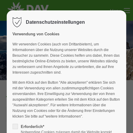
Menu
Der Eintrag "offcanvas-col1" existiert leider nicht.
Datenschutzeinstellungen
Der Eintrag "offcanvas-col2" existiert leider nicht.
Verwendung von Cookies
Wir verwenden Cookies (auch von Drittanbietern), um
Informationen über die Nutzung unserer Websites durch die
Der Eintrag "offcanvas-col3" existiert leider nicht.
Besucher zu sammeln. Diese Cookies helfen uns dabei, Ihnen das
bestmögliche Online-Erlebnis zu bieten, unsere Websites ständig
zu verbessern und Ihnen Angebote zu unterbreiten, die auf Ihre
Der Eintrag "offcanvas-col4" existiert leider nicht.
Interessen zugeschnitten sind.
Mit dem Klick auf den Button "Alle akzeptieren" erklären Sie sich
mit der Verwendung von allen zustimmungspflichtigen Cookies
einverstanden. Ihre Einwilligung zur Verwendung der von Ihnen
Tagestour
ausgewählten Kategorien erteilen Sie mit dem Klick auf den Button
"Auswahl akzeptieren". Für weitere Informationen über die
15.06.2025
Nutzung von Cookies oder für die Änderung Ihrer Einstellungen
klicken Sie bitte auf "weitere Informationen".
ORT: PÜRSCHLING/TEUFELSTÄTTKOPF
Erforderlich*
Notwendige Cookies zulassen damit die Website korrekt