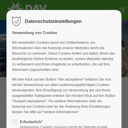
Menu
Der Eintrag "offcanvas-col1" existiert leider nicht.
Datenschutzeinstellungen
Der Eintrag "offcanvas-col2" existiert leider nicht.
Verwendung von Cookies
Wir verwenden Cookies (auch von Drittanbietern), um
Informationen über die Nutzung unserer Websites durch die
Der Eintrag "offcanvas-col3" existiert leider nicht.
Besucher zu sammeln. Diese Cookies helfen uns dabei, Ihnen das
bestmögliche Online-Erlebnis zu bieten, unsere Websites ständig
zu verbessern und Ihnen Angebote zu unterbreiten, die auf Ihre
Der Eintrag "offcanvas-col4" existiert leider nicht.
Interessen zugeschnitten sind.
Mit dem Klick auf den Button "Alle akzeptieren" erklären Sie sich
mit der Verwendung von allen zustimmungspflichtigen Cookies
einverstanden. Ihre Einwilligung zur Verwendung der von Ihnen
Tagestour Chiemgau
ausgewählten Kategorien erteilen Sie mit dem Klick auf den Button
"Auswahl akzeptieren". Für weitere Informationen über die
21.09.2025
Nutzung von Cookies oder für die Änderung Ihrer Einstellungen
klicken Sie bitte auf "weitere Informationen".
ORT: CHIEMGAU
Erforderlich*
Notwendige Cookies zulassen damit die Website korrekt