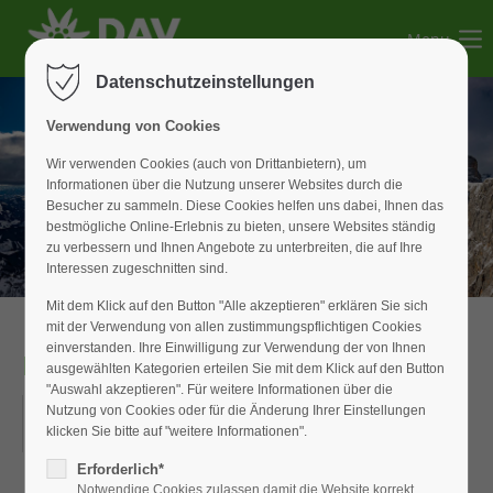
Menu
Der Eintrag "offcanvas-col1" existiert leider nicht.
Datenschutzeinstellungen
Der Eintrag "offcanvas-col2" existiert leider nicht.
Verwendung von Cookies
Wir verwenden Cookies (auch von Drittanbietern), um
Informationen über die Nutzung unserer Websites durch die
Der Eintrag "offcanvas-col3" existiert leider nicht.
Besucher zu sammeln. Diese Cookies helfen uns dabei, Ihnen das
bestmögliche Online-Erlebnis zu bieten, unsere Websites ständig
zu verbessern und Ihnen Angebote zu unterbreiten, die auf Ihre
Der Eintrag "offcanvas-col4" existiert leider nicht.
Interessen zugeschnitten sind.
Mit dem Klick auf den Button "Alle akzeptieren" erklären Sie sich
mit der Verwendung von allen zustimmungspflichtigen Cookies
einverstanden. Ihre Einwilligung zur Verwendung der von Ihnen
RAD_Tagestour
ausgewählten Kategorien erteilen Sie mit dem Klick auf den Button
"Auswahl akzeptieren". Für weitere Informationen über die
23.05.2026
Nutzung von Cookies oder für die Änderung Ihrer Einstellungen
klicken Sie bitte auf "weitere Informationen".
ORT: ZENTRALSCHULE
Erforderlich*
Notwendige Cookies zulassen damit die Website korrekt