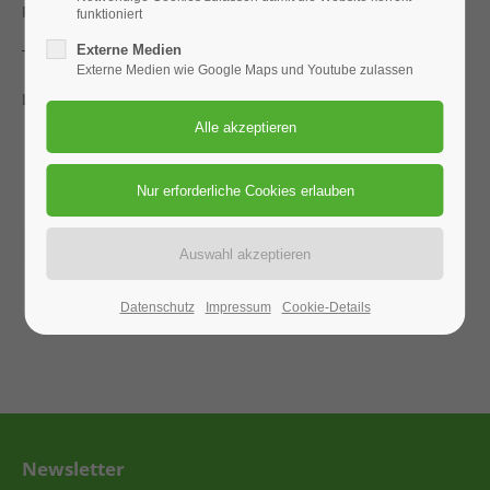
Radtour
funktioniert
Externe Medien
Treffpunkt: 9:00 Uhr Zentralschule
Externe Medien wie Google Maps und Youtube zulassen
Leitung: Günther Ast
Datenschutz
Impressum
Cookie-Details
Newsletter