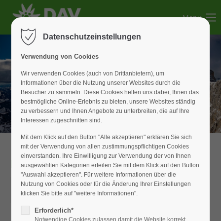
Menu
Der Eintrag "offcanvas-col1" existiert leider nicht.
Datenschutzeinstellungen
Der Eintrag "offcanvas-col2" existiert leider nicht.
Verwendung von Cookies
Wir verwenden Cookies (auch von Drittanbietern), um
Informationen über die Nutzung unserer Websites durch die
Der Eintrag "offcanvas-col3" existiert leider nicht.
Besucher zu sammeln. Diese Cookies helfen uns dabei, Ihnen das
bestmögliche Online-Erlebnis zu bieten, unsere Websites ständig
zu verbessern und Ihnen Angebote zu unterbreiten, die auf Ihre
Der Eintrag "offcanvas-col4" existiert leider nicht.
Interessen zugeschnitten sind.
Mit dem Klick auf den Button "Alle akzeptieren" erklären Sie sich
mit der Verwendung von allen zustimmungspflichtigen Cookies
einverstanden. Ihre Einwilligung zur Verwendung der von Ihnen
RAD_Tagestour
ausgewählten Kategorien erteilen Sie mit dem Klick auf den Button
"Auswahl akzeptieren". Für weitere Informationen über die
23.06.2018
Nutzung von Cookies oder für die Änderung Ihrer Einstellungen
klicken Sie bitte auf "weitere Informationen".
ORT: HÖFATS
Erforderlich*
Notwendige Cookies zulassen damit die Website korrekt