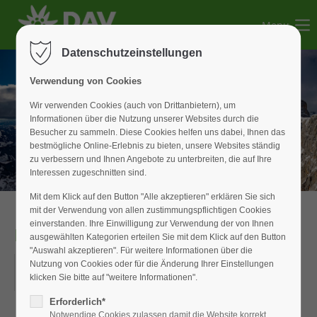
Menu
Der Eintrag "offcanvas-col1" existiert leider nicht.
Datenschutzeinstellungen
Der Eintrag "offcanvas-col2" existiert leider nicht.
Verwendung von Cookies
Wir verwenden Cookies (auch von Drittanbietern), um
Informationen über die Nutzung unserer Websites durch die
Der Eintrag "offcanvas-col3" existiert leider nicht.
Besucher zu sammeln. Diese Cookies helfen uns dabei, Ihnen das
bestmögliche Online-Erlebnis zu bieten, unsere Websites ständig
zu verbessern und Ihnen Angebote zu unterbreiten, die auf Ihre
Der Eintrag "offcanvas-col4" existiert leider nicht.
Interessen zugeschnitten sind.
Mit dem Klick auf den Button "Alle akzeptieren" erklären Sie sich
mit der Verwendung von allen zustimmungspflichtigen Cookies
einverstanden. Ihre Einwilligung zur Verwendung der von Ihnen
Rad-Tagestour
ausgewählten Kategorien erteilen Sie mit dem Klick auf den Button
"Auswahl akzeptieren". Für weitere Informationen über die
22.06.2025
Nutzung von Cookies oder für die Änderung Ihrer Einstellungen
klicken Sie bitte auf "weitere Informationen".
ORT: ROTHSEE
Erforderlich*
Notwendige Cookies zulassen damit die Website korrekt