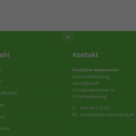
ahl
Kontakt
e
Deutscher Alpenverein
Sektion Weißenburg,
n
Geschäftsstelle
Schießgrabenmauer 14
äftsstelle
91781 Weißenburg
ten
(0 91 41) 7 30 20
kontakt@dav-weissenburg.de
ine
Hütte