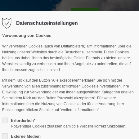
GESCHÄFTSSTELLE
SPARTEN
TERMINE
DAV-HÜTTE
ag "offcanvas-col2" existiert leider
Der Eintrag "offcanvas-col3" existi
nicht.
Datenschutzeinstellungen
Verwendung von Cookies
Wir verwenden Cookies (auch von Drittanbietern), um Informationen über die
Nutzung unserer Websites durch die Besucher zu sammeln. Diese Cookies
helfen uns dabei, Ihnen das bestmögliche Online-Erlebnis zu bieten, unsere
Websites ständig zu verbessern und Ihnen Angebote zu unterbreiten, die auf
Ihre Interessen zugeschnitten sind.
Mit dem Klick auf den Button "Alle akzeptieren" erklären Sie sich mit der
Verwendung von allen zustimmungspflichtigen Cookies einverstanden. Ihre
Einwilligung zur Verwendung der von Ihnen ausgewählten Kategorien erteilen
Sie mit dem Klick auf den Button "Auswahl akzeptieren". Für weitere
Informationen über die Nutzung von Cookies oder für die Änderung Ihrer
Einstellungen klicken Sie bitte auf "weitere Informationen".
Erforderlich*
Notwendige Cookies zulassen damit die Website korrekt funktioniert
Externe Medien