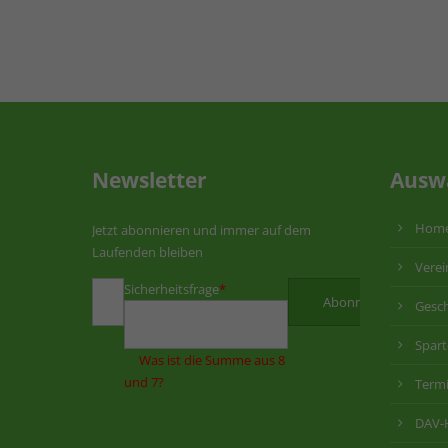
Newsletter
Ausw
Hom
Jetzt abonnieren und immer auf dem
Laufenden bleiben
Verei
Sicherheitsfrage
*
Gesch
Spar
Was ist die Summe aus 8
und 7?
Term
DAV-