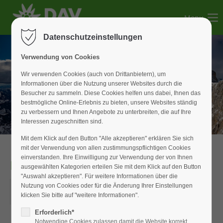
Menu
Der Eintrag "offcanvas-col1" existiert leider nicht.
Datenschutzeinstellungen
Der Eintrag "offcanvas-col2" existiert leider nicht.
Verwendung von Cookies
Wir verwenden Cookies (auch von Drittanbietern), um
Informationen über die Nutzung unserer Websites durch die
Der Eintrag "offcanvas-col3" existiert leider nicht.
Besucher zu sammeln. Diese Cookies helfen uns dabei, Ihnen das
bestmögliche Online-Erlebnis zu bieten, unsere Websites ständig
zu verbessern und Ihnen Angebote zu unterbreiten, die auf Ihre
Der Eintrag "offcanvas-col4" existiert leider nicht.
Interessen zugeschnitten sind.
Mit dem Klick auf den Button "Alle akzeptieren" erklären Sie sich
mit der Verwendung von allen zustimmungspflichtigen Cookies
einverstanden. Ihre Einwilligung zur Verwendung der von Ihnen
Monatsabend
ausgewählten Kategorien erteilen Sie mit dem Klick auf den Button
"Auswahl akzeptieren". Für weitere Informationen über die
05.06.2025
Nutzung von Cookies oder für die Änderung Ihrer Einstellungen
klicken Sie bitte auf "weitere Informationen".
ORT: DAV-GESCHÄFTSSTELLE
Erforderlich*
Notwendige Cookies zulassen damit die Website korrekt