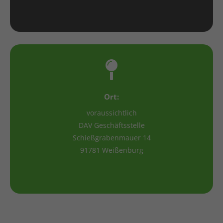
Ort:
voraussichtlich
DAV Geschäftsstelle
Schießgrabenmauer 14
91781 Weißenburg