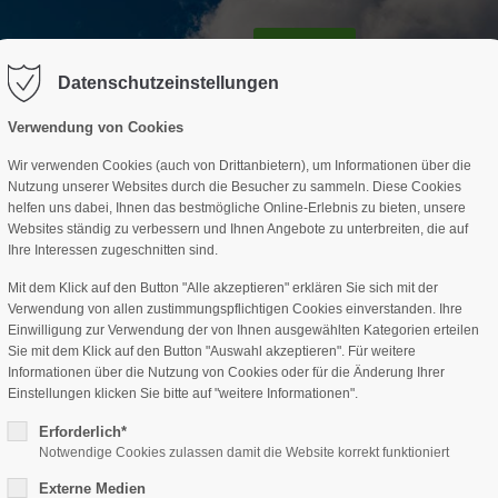
GESCHÄFTSSTELLE
SPARTEN
TERMINE
DAV-HÜTTE
ag "offcanvas-col2" existiert leider
Der Eintrag "offcanvas-col3" existi
nicht.
Datenschutzeinstellungen
Verwendung von Cookies
Wir verwenden Cookies (auch von Drittanbietern), um Informationen über die
Nutzung unserer Websites durch die Besucher zu sammeln. Diese Cookies
helfen uns dabei, Ihnen das bestmögliche Online-Erlebnis zu bieten, unsere
Websites ständig zu verbessern und Ihnen Angebote zu unterbreiten, die auf
Ihre Interessen zugeschnitten sind.
Mit dem Klick auf den Button "Alle akzeptieren" erklären Sie sich mit der
Verwendung von allen zustimmungspflichtigen Cookies einverstanden. Ihre
Einwilligung zur Verwendung der von Ihnen ausgewählten Kategorien erteilen
Sie mit dem Klick auf den Button "Auswahl akzeptieren". Für weitere
Informationen über die Nutzung von Cookies oder für die Änderung Ihrer
Einstellungen klicken Sie bitte auf "weitere Informationen".
Erforderlich*
Notwendige Cookies zulassen damit die Website korrekt funktioniert
Externe Medien