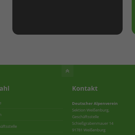
ahl
Kontakt
e
Deutscher Alpenverein
Sektion Weißenburg,
n
Geschäftsstelle
Schießgrabenmauer 14
äftsstelle
91781 Weißenburg