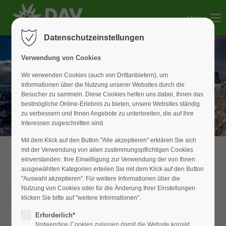
Menu
Der Eintrag "offcanvas-col1" existiert leider nicht.
Datenschutzeinstellungen
Der Eintrag "offcanvas-col2" existiert leider nicht.
Verwendung von Cookies
Wir verwenden Cookies (auch von Drittanbietern), um
Informationen über die Nutzung unserer Websites durch die
Der Eintrag "offcanvas-col3" existiert leider nicht.
Besucher zu sammeln. Diese Cookies helfen uns dabei, Ihnen das
bestmögliche Online-Erlebnis zu bieten, unsere Websites ständig
zu verbessern und Ihnen Angebote zu unterbreiten, die auf Ihre
Der Eintrag "offcanvas-col4" existiert leider nicht.
Interessen zugeschnitten sind.
Mit dem Klick auf den Button "Alle akzeptieren" erklären Sie sich
mit der Verwendung von allen zustimmungspflichtigen Cookies
einverstanden. Ihre Einwilligung zur Verwendung der von Ihnen
Monatsabend
ausgewählten Kategorien erteilen Sie mit dem Klick auf den Button
"Auswahl akzeptieren". Für weitere Informationen über die
17.09.2026
Nutzung von Cookies oder für die Änderung Ihrer Einstellungen
klicken Sie bitte auf "weitere Informationen".
ORT: DAV GESCHÄFTSSTELLE
Erforderlich*
Notwendige Cookies zulassen damit die Website korrekt