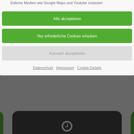
Externe Medien wie Google Maps und Youtube zulassen
11.09.2025
ORT: DAV-GESCHÄFTSSTELLE
V
n?
sadministrators.
Datenschutz
Impressum
Cookie-Details