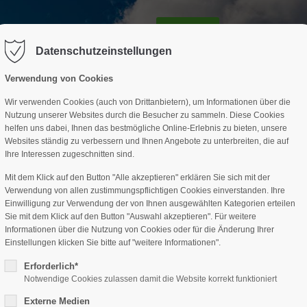
GESCHÄFTSSTELLE
SPARTEN
TERMINE
DAV-HÜTTE
ag "offcanvas-col2" existiert leider
Der Eintrag "offcanvas-col3" existi
nicht.
Datenschutzeinstellungen
Verwendung von Cookies
Wir verwenden Cookies (auch von Drittanbietern), um Informationen über die
Nutzung unserer Websites durch die Besucher zu sammeln. Diese Cookies
helfen uns dabei, Ihnen das bestmögliche Online-Erlebnis zu bieten, unsere
Websites ständig zu verbessern und Ihnen Angebote zu unterbreiten, die auf
Ihre Interessen zugeschnitten sind.
Mit dem Klick auf den Button "Alle akzeptieren" erklären Sie sich mit der
Verwendung von allen zustimmungspflichtigen Cookies einverstanden. Ihre
Einwilligung zur Verwendung der von Ihnen ausgewählten Kategorien erteilen
Sie mit dem Klick auf den Button "Auswahl akzeptieren". Für weitere
Informationen über die Nutzung von Cookies oder für die Änderung Ihrer
Einstellungen klicken Sie bitte auf "weitere Informationen".
Erforderlich*
Notwendige Cookies zulassen damit die Website korrekt funktioniert
Externe Medien