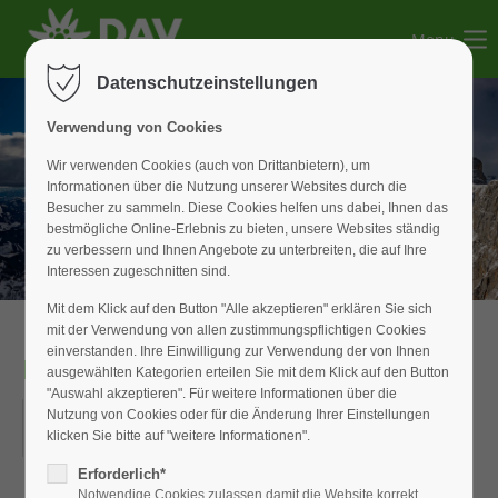
Menu
Der Eintrag "offcanvas-col1" existiert leider nicht.
Datenschutzeinstellungen
Der Eintrag "offcanvas-col2" existiert leider nicht.
Verwendung von Cookies
Wir verwenden Cookies (auch von Drittanbietern), um
Informationen über die Nutzung unserer Websites durch die
Der Eintrag "offcanvas-col3" existiert leider nicht.
Besucher zu sammeln. Diese Cookies helfen uns dabei, Ihnen das
bestmögliche Online-Erlebnis zu bieten, unsere Websites ständig
zu verbessern und Ihnen Angebote zu unterbreiten, die auf Ihre
Der Eintrag "offcanvas-col4" existiert leider nicht.
Interessen zugeschnitten sind.
Mit dem Klick auf den Button "Alle akzeptieren" erklären Sie sich
mit der Verwendung von allen zustimmungspflichtigen Cookies
einverstanden. Ihre Einwilligung zur Verwendung der von Ihnen
Monatsabend
ausgewählten Kategorien erteilen Sie mit dem Klick auf den Button
"Auswahl akzeptieren". Für weitere Informationen über die
05.02.2020
Nutzung von Cookies oder für die Änderung Ihrer Einstellungen
klicken Sie bitte auf "weitere Informationen".
ORT: BRANDENBURGER HOF
Erforderlich*
Notwendige Cookies zulassen damit die Website korrekt