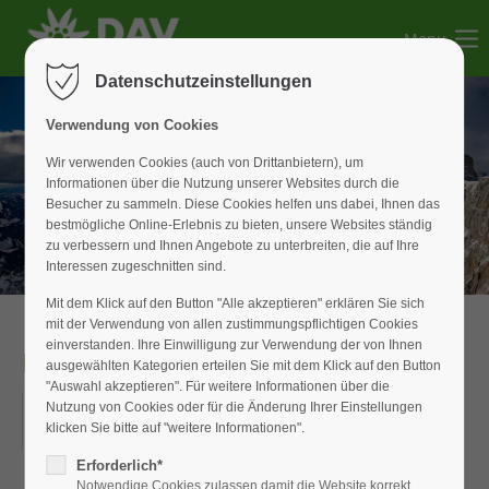
Menu
Der Eintrag "offcanvas-col1" existiert leider nicht.
Datenschutzeinstellungen
Der Eintrag "offcanvas-col2" existiert leider nicht.
Verwendung von Cookies
Wir verwenden Cookies (auch von Drittanbietern), um
Informationen über die Nutzung unserer Websites durch die
Der Eintrag "offcanvas-col3" existiert leider nicht.
Besucher zu sammeln. Diese Cookies helfen uns dabei, Ihnen das
bestmögliche Online-Erlebnis zu bieten, unsere Websites ständig
zu verbessern und Ihnen Angebote zu unterbreiten, die auf Ihre
Der Eintrag "offcanvas-col4" existiert leider nicht.
Interessen zugeschnitten sind.
Mit dem Klick auf den Button "Alle akzeptieren" erklären Sie sich
mit der Verwendung von allen zustimmungspflichtigen Cookies
einverstanden. Ihre Einwilligung zur Verwendung der von Ihnen
Hochtour Zillertal
ausgewählten Kategorien erteilen Sie mit dem Klick auf den Button
"Auswahl akzeptieren". Für weitere Informationen über die
11.07.2026–12.07.2026
Nutzung von Cookies oder für die Änderung Ihrer Einstellungen
klicken Sie bitte auf "weitere Informationen".
ORT: PLAUENER HÜTTE
Erforderlich*
Notwendige Cookies zulassen damit die Website korrekt