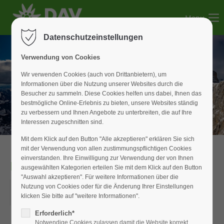
Menu
Der Eintrag "offcanvas-col1" existiert leider nicht.
Datenschutzeinstellungen
Der Eintrag "offcanvas-col2" existiert leider nicht.
Verwendung von Cookies
Wir verwenden Cookies (auch von Drittanbietern), um
Informationen über die Nutzung unserer Websites durch die
Der Eintrag "offcanvas-col3" existiert leider nicht.
Besucher zu sammeln. Diese Cookies helfen uns dabei, Ihnen das
bestmögliche Online-Erlebnis zu bieten, unsere Websites ständig
zu verbessern und Ihnen Angebote zu unterbreiten, die auf Ihre
Der Eintrag "offcanvas-col4" existiert leider nicht.
Interessen zugeschnitten sind.
Mit dem Klick auf den Button "Alle akzeptieren" erklären Sie sich
mit der Verwendung von allen zustimmungspflichtigen Cookies
einverstanden. Ihre Einwilligung zur Verwendung der von Ihnen
Himmelfahrtswanderung
ausgewählten Kategorien erteilen Sie mit dem Klick auf den Button
"Auswahl akzeptieren". Für weitere Informationen über die
29.05.2019
Nutzung von Cookies oder für die Änderung Ihrer Einstellungen
klicken Sie bitte auf "weitere Informationen".
ORT: SCHNAITTACH
Erforderlich*
Notwendige Cookies zulassen damit die Website korrekt