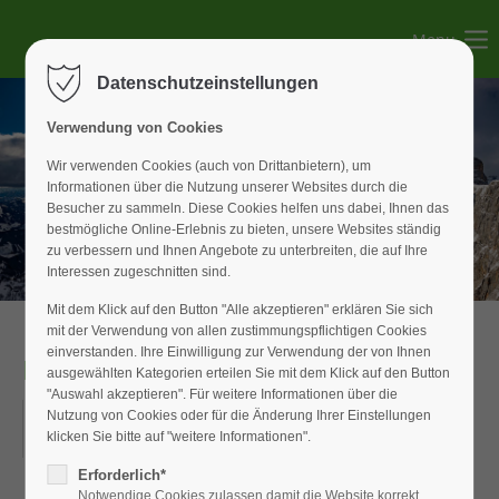
Menu
Der Eintrag "offcanvas-col1" existiert leider nicht.
Datenschutzeinstellungen
Der Eintrag "offcanvas-col2" existiert leider nicht.
Verwendung von Cookies
Wir verwenden Cookies (auch von Drittanbietern), um
Informationen über die Nutzung unserer Websites durch die
Der Eintrag "offcanvas-col3" existiert leider nicht.
Besucher zu sammeln. Diese Cookies helfen uns dabei, Ihnen das
bestmögliche Online-Erlebnis zu bieten, unsere Websites ständig
zu verbessern und Ihnen Angebote zu unterbreiten, die auf Ihre
Der Eintrag "offcanvas-col4" existiert leider nicht.
Interessen zugeschnitten sind.
Mit dem Klick auf den Button "Alle akzeptieren" erklären Sie sich
mit der Verwendung von allen zustimmungspflichtigen Cookies
einverstanden. Ihre Einwilligung zur Verwendung der von Ihnen
Helmut Auernhammer
ausgewählten Kategorien erteilen Sie mit dem Klick auf den Button
"Auswahl akzeptieren". Für weitere Informationen über die
01.01.2025
Nutzung von Cookies oder für die Änderung Ihrer Einstellungen
klicken Sie bitte auf "weitere Informationen".
ORT: ORT
Erforderlich*
Notwendige Cookies zulassen damit die Website korrekt