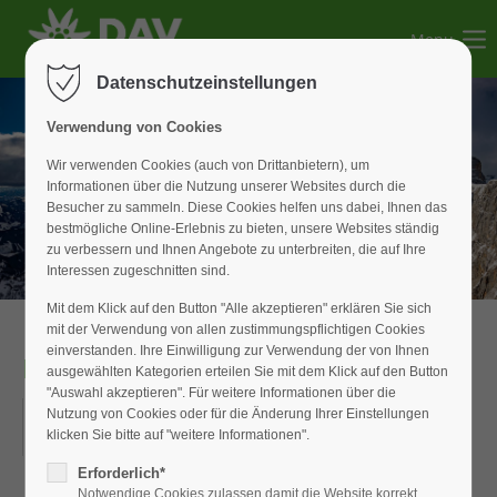
Menu
Der Eintrag "offcanvas-col1" existiert leider nicht.
Datenschutzeinstellungen
Der Eintrag "offcanvas-col2" existiert leider nicht.
Verwendung von Cookies
Wir verwenden Cookies (auch von Drittanbietern), um
Informationen über die Nutzung unserer Websites durch die
Der Eintrag "offcanvas-col3" existiert leider nicht.
Besucher zu sammeln. Diese Cookies helfen uns dabei, Ihnen das
bestmögliche Online-Erlebnis zu bieten, unsere Websites ständig
zu verbessern und Ihnen Angebote zu unterbreiten, die auf Ihre
Der Eintrag "offcanvas-col4" existiert leider nicht.
Interessen zugeschnitten sind.
Mit dem Klick auf den Button "Alle akzeptieren" erklären Sie sich
mit der Verwendung von allen zustimmungspflichtigen Cookies
einverstanden. Ihre Einwilligung zur Verwendung der von Ihnen
Dieter Wirth
ausgewählten Kategorien erteilen Sie mit dem Klick auf den Button
"Auswahl akzeptieren". Für weitere Informationen über die
10.07.2025
Nutzung von Cookies oder für die Änderung Ihrer Einstellungen
klicken Sie bitte auf "weitere Informationen".
ORT: ORT
Erforderlich*
Notwendige Cookies zulassen damit die Website korrekt