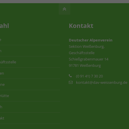
ahl
Kontakt
e
Deutscher Alpenverein
Sektion Weißenburg,
n
Geschäftsstelle
Schießgrabenmauer 14
äftsstelle
91781 Weißenburg
ten
(0 91 41) 7 30 20
kontakt@dav-weissenburg.de
ine
Hütte
ih
akt