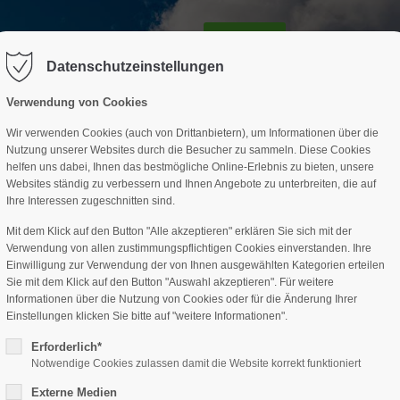
GESCHÄFTSSTELLE
SPARTEN
TERMINE
DAV-HÜTTE
ag "offcanvas-col2" existiert leider
Der Eintrag "offcanvas-col3" existi
nicht.
Datenschutzeinstellungen
Verwendung von Cookies
Wir verwenden Cookies (auch von Drittanbietern), um Informationen über die
Nutzung unserer Websites durch die Besucher zu sammeln. Diese Cookies
helfen uns dabei, Ihnen das bestmögliche Online-Erlebnis zu bieten, unsere
Websites ständig zu verbessern und Ihnen Angebote zu unterbreiten, die auf
Ihre Interessen zugeschnitten sind.
Mit dem Klick auf den Button "Alle akzeptieren" erklären Sie sich mit der
Verwendung von allen zustimmungspflichtigen Cookies einverstanden. Ihre
Einwilligung zur Verwendung der von Ihnen ausgewählten Kategorien erteilen
Sie mit dem Klick auf den Button "Auswahl akzeptieren". Für weitere
Informationen über die Nutzung von Cookies oder für die Änderung Ihrer
Einstellungen klicken Sie bitte auf "weitere Informationen".
Erforderlich*
Notwendige Cookies zulassen damit die Website korrekt funktioniert
Externe Medien