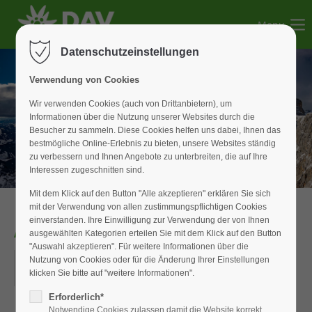
Menu
Der Eintrag "offcanvas-col1" existiert leider nicht.
Datenschutzeinstellungen
Der Eintrag "offcanvas-col2" existiert leider nicht.
Verwendung von Cookies
Wir verwenden Cookies (auch von Drittanbietern), um
Informationen über die Nutzung unserer Websites durch die
Der Eintrag "offcanvas-col3" existiert leider nicht.
Besucher zu sammeln. Diese Cookies helfen uns dabei, Ihnen das
bestmögliche Online-Erlebnis zu bieten, unsere Websites ständig
zu verbessern und Ihnen Angebote zu unterbreiten, die auf Ihre
Der Eintrag "offcanvas-col4" existiert leider nicht.
Interessen zugeschnitten sind.
Mit dem Klick auf den Button "Alle akzeptieren" erklären Sie sich
mit der Verwendung von allen zustimmungspflichtigen Cookies
einverstanden. Ihre Einwilligung zur Verwendung der von Ihnen
Anmeldeende V4
ausgewählten Kategorien erteilen Sie mit dem Klick auf den Button
"Auswahl akzeptieren". Für weitere Informationen über die
02.02.2018
Nutzung von Cookies oder für die Änderung Ihrer Einstellungen
klicken Sie bitte auf "weitere Informationen".
ORT: ROTWANDREIBN IM SPITZING
Erforderlich*
Notwendige Cookies zulassen damit die Website korrekt