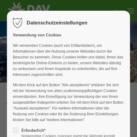
Menu
Der Eintrag "offcanvas-col1" existiert leider nicht.
Datenschutzeinstellungen
Der Eintrag "offcanvas-col2" existiert leider nicht.
Verwendung von Cookies
Wir verwenden Cookies (auch von Drittanbietern), um
Informationen über die Nutzung unserer Websites durch die
Der Eintrag "offcanvas-col3" existiert leider nicht.
Besucher zu sammeln. Diese Cookies helfen uns dabei, Ihnen das
bestmögliche Online-Erlebnis zu bieten, unsere Websites ständig
zu verbessern und Ihnen Angebote zu unterbreiten, die auf Ihre
Der Eintrag "offcanvas-col4" existiert leider nicht.
Interessen zugeschnitten sind.
Mit dem Klick auf den Button "Alle akzeptieren" erklären Sie sich
mit der Verwendung von allen zustimmungspflichtigen Cookies
einverstanden. Ihre Einwilligung zur Verwendung der von Ihnen
Anmeldeende V14
ausgewählten Kategorien erteilen Sie mit dem Klick auf den Button
"Auswahl akzeptieren". Für weitere Informationen über die
12.05.2018
Nutzung von Cookies oder für die Änderung Ihrer Einstellungen
klicken Sie bitte auf "weitere Informationen".
ORT: WIESENSTRASSE IN WEISSENBURG
Erforderlich*
Notwendige Cookies zulassen damit die Website korrekt