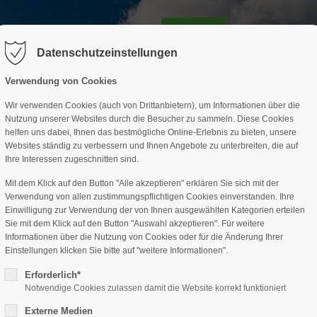
GESCHÄFTSSTELLE
SPARTEN
TERMINE
DAV-HÜTTE
ag "offcanvas-col2" existiert leider
Der Eintrag "offcanvas-col3" existi
nicht.
Datenschutzeinstellungen
Verwendung von Cookies
Wir verwenden Cookies (auch von Drittanbietern), um Informationen über die
Nutzung unserer Websites durch die Besucher zu sammeln. Diese Cookies
helfen uns dabei, Ihnen das bestmögliche Online-Erlebnis zu bieten, unsere
Websites ständig zu verbessern und Ihnen Angebote zu unterbreiten, die auf
Ihre Interessen zugeschnitten sind.
Mit dem Klick auf den Button "Alle akzeptieren" erklären Sie sich mit der
Verwendung von allen zustimmungspflichtigen Cookies einverstanden. Ihre
Einwilligung zur Verwendung der von Ihnen ausgewählten Kategorien erteilen
Sie mit dem Klick auf den Button "Auswahl akzeptieren". Für weitere
Informationen über die Nutzung von Cookies oder für die Änderung Ihrer
Einstellungen klicken Sie bitte auf "weitere Informationen".
Erforderlich*
Notwendige Cookies zulassen damit die Website korrekt funktioniert
Externe Medien