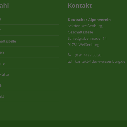
ahl
Kontakt
e
Deutscher Alpenverein
Sektion Weißenburg,
n
Geschäftsstelle
Schießgrabenmauer 14
äftsstelle
91781 Weißenburg
ten
(0 91 41) 7 30 20
kontakt@dav-weissenburg.de
ine
Hütte
ih
akt