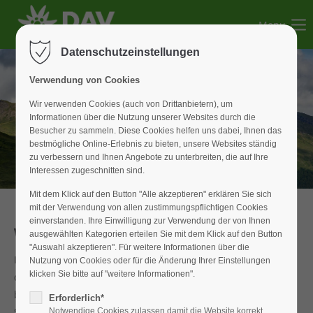
Menu
Der Eintrag "offcanvas-col1" existiert leider nicht.
Datenschutzeinstellungen
Der Eintrag "offcanvas-col2" existiert leider nicht.
Verwendung von Cookies
Wir verwenden Cookies (auch von Drittanbietern), um
Informationen über die Nutzung unserer Websites durch die
Der Eintrag "offcanvas-col3" existiert leider nicht.
Besucher zu sammeln. Diese Cookies helfen uns dabei, Ihnen das
bestmögliche Online-Erlebnis zu bieten, unsere Websites ständig
zu verbessern und Ihnen Angebote zu unterbreiten, die auf Ihre
Der Eintrag "offcanvas-col4" existiert leider nicht.
Interessen zugeschnitten sind.
Mit dem Klick auf den Button "Alle akzeptieren" erklären Sie sich
mit der Verwendung von allen zustimmungspflichtigen Cookies
einverstanden. Ihre Einwilligung zur Verwendung der von Ihnen
Wander Wochenende
ausgewählten Kategorien erteilen Sie mit dem Klick auf den Button
"Auswahl akzeptieren". Für weitere Informationen über die
In diesem Jahr fanden sich für das Tourenwochenende um
Nutzung von Cookies oder für die Änderung Ihrer Einstellungen
klicken Sie bitte auf "weitere Informationen".
die Weißenburger Hütte 10 Bergfreunde zusammen. Bei
bestem Bergwetter ging es am Samstag vorbei am
Erforderlich*
Spitzingsee über die Firstalm zur Bodenschneid. Ein
Notwendige Cookies zulassen damit die Website korrekt