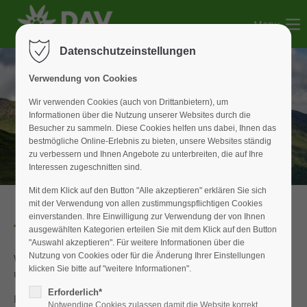
Menu
Der Eintrag "offcanvas-col1" existiert leider nicht.
Datenschutzeinstellungen
Der Eintrag "offcanvas-col2" existiert leider nicht.
Verwendung von Cookies
Wir verwenden Cookies (auch von Drittanbietern), um
Informationen über die Nutzung unserer Websites durch die
Der Eintrag "offcanvas-col3" existiert leider nicht.
Besucher zu sammeln. Diese Cookies helfen uns dabei, Ihnen das
bestmögliche Online-Erlebnis zu bieten, unsere Websites ständig
zu verbessern und Ihnen Angebote zu unterbreiten, die auf Ihre
Der Eintrag "offcanvas-col4" existiert leider nicht.
Interessen zugeschnitten sind.
Mit dem Klick auf den Button "Alle akzeptieren" erklären Sie sich
mit der Verwendung von allen zustimmungspflichtigen Cookies
einverstanden. Ihre Einwilligung zur Verwendung der von Ihnen
Terminvorschau 2018
ausgewählten Kategorien erteilen Sie mit dem Klick auf den Button
"Auswahl akzeptieren". Für weitere Informationen über die
Nutzung von Cookies oder für die Änderung Ihrer Einstellungen
Wir freuen uns auf einige spannende Unternehmungen
klicken Sie bitte auf "weitere Informationen".
und hoffen auf rege Teilnahme zum Beispiel beim:
Erforderlich*
Familienflohmarkt am 24.03. Achtung Terminänderung!
Notwendige Cookies zulassen damit die Website korrekt