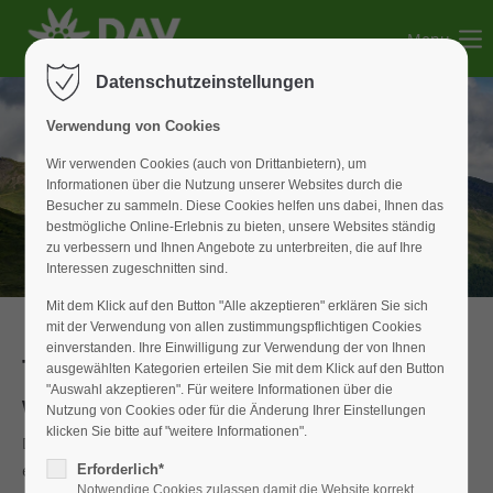
Menu
Der Eintrag "offcanvas-col1" existiert leider nicht.
Datenschutzeinstellungen
Der Eintrag "offcanvas-col2" existiert leider nicht.
Verwendung von Cookies
Wir verwenden Cookies (auch von Drittanbietern), um
Informationen über die Nutzung unserer Websites durch die
Der Eintrag "offcanvas-col3" existiert leider nicht.
Besucher zu sammeln. Diese Cookies helfen uns dabei, Ihnen das
bestmögliche Online-Erlebnis zu bieten, unsere Websites ständig
zu verbessern und Ihnen Angebote zu unterbreiten, die auf Ihre
Der Eintrag "offcanvas-col4" existiert leider nicht.
Interessen zugeschnitten sind.
Mit dem Klick auf den Button "Alle akzeptieren" erklären Sie sich
mit der Verwendung von allen zustimmungspflichtigen Cookies
einverstanden. Ihre Einwilligung zur Verwendung der von Ihnen
Tagestour
ausgewählten Kategorien erteilen Sie mit dem Klick auf den Button
"Auswahl akzeptieren". Für weitere Informationen über die
Wettersteingebirge zeigte seine 2 Gesichter
Nutzung von Cookies oder für die Änderung Ihrer Einstellungen
klicken Sie bitte auf "weitere Informationen".
Das wechselhafte Sommerwetter forderte wieder einmal
eine schwierige Entscheidung für die geplante Tagestour in
Erforderlich*
Notwendige Cookies zulassen damit die Website korrekt