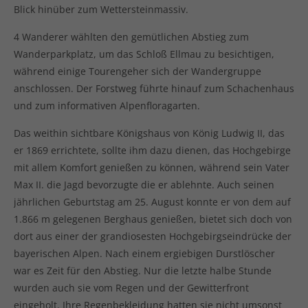
Blick hinüber zum Wettersteinmassiv.
4 Wanderer wählten den gemütlichen Abstieg zum
Wanderparkplatz, um das Schloß Ellmau zu besichtigen,
während einige Tourengeher sich der Wandergruppe
anschlossen. Der Forstweg führte hinauf zum Schachenhaus
und zum informativen Alpenfloragarten.
Das weithin sichtbare Königshaus von König Ludwig II, das
er 1869 errichtete, sollte ihm dazu dienen, das Hochgebirge
mit allem Komfort genießen zu können, während sein Vater
Max II. die Jagd bevorzugte die er ablehnte. Auch seinen
jährlichen Geburtstag am 25. August konnte er von dem auf
1.866 m gelegenen Berghaus genießen, bietet sich doch von
dort aus einer der grandiosesten Hochgebirgseindrücke der
bayerischen Alpen. Nach einem ergiebigen Durstlöscher
war es Zeit für den Abstieg. Nur die letzte halbe Stunde
wurden auch sie vom Regen und der Gewitterfront
eingeholt. Ihre Regenbekleidung hatten sie nicht umsonst