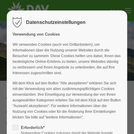
Menu
Der Eintrag "offcanvas-col1" existiert leider nicht.
Datenschutzeinstellungen
Der Eintrag "offcanvas-col2" existiert leider nicht.
Verwendung von Cookies
Wir verwenden Cookies (auch von Drittanbietern), um
Informationen über die Nutzung unserer Websites durch die
Der Eintrag "offcanvas-col3" existiert leider nicht.
Besucher zu sammeln. Diese Cookies helfen uns dabei, Ihnen das
bestmögliche Online-Erlebnis zu bieten, unsere Websites ständig
zu verbessern und Ihnen Angebote zu unterbreiten, die auf Ihre
Der Eintrag "offcanvas-col4" existiert leider nicht.
Interessen zugeschnitten sind.
Mit dem Klick auf den Button "Alle akzeptieren" erklären Sie sich
mit der Verwendung von allen zustimmungspflichtigen Cookies
einverstanden. Ihre Einwilligung zur Verwendung der von Ihnen
Tagestour
ausgewählten Kategorien erteilen Sie mit dem Klick auf den Button
"Auswahl akzeptieren". Für weitere Informationen über die
auf den Wank
Nutzung von Cookies oder für die Änderung Ihrer Einstellungen
klicken Sie bitte auf "weitere Informationen".
Gelungener Start in den Bergsommer
Erforderlich*
Notwendige Cookies zulassen damit die Website korrekt