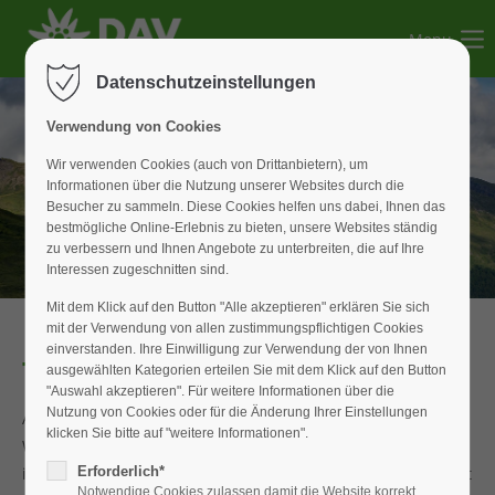
Menu
Der Eintrag "offcanvas-col1" existiert leider nicht.
Datenschutzeinstellungen
Der Eintrag "offcanvas-col2" existiert leider nicht.
Verwendung von Cookies
Wir verwenden Cookies (auch von Drittanbietern), um
Informationen über die Nutzung unserer Websites durch die
Der Eintrag "offcanvas-col3" existiert leider nicht.
Besucher zu sammeln. Diese Cookies helfen uns dabei, Ihnen das
bestmögliche Online-Erlebnis zu bieten, unsere Websites ständig
zu verbessern und Ihnen Angebote zu unterbreiten, die auf Ihre
Der Eintrag "offcanvas-col4" existiert leider nicht.
Interessen zugeschnitten sind.
Mit dem Klick auf den Button "Alle akzeptieren" erklären Sie sich
mit der Verwendung von allen zustimmungspflichtigen Cookies
einverstanden. Ihre Einwilligung zur Verwendung der von Ihnen
Tages-Skitour
ausgewählten Kategorien erteilen Sie mit dem Klick auf den Button
"Auswahl akzeptieren". Für weitere Informationen über die
Nutzung von Cookies oder für die Änderung Ihrer Einstellungen
Am 18. Januar 2026 machten wir uns bei traumhaftem
klicken Sie bitte auf "weitere Informationen".
Winterwetter auf den Weg zu einer Skitour aufs Steinmandl
im Kleinwalsertal. Blauer Himmel, Sonne satt und insgesamt
Erforderlich*
Notwendige Cookies zulassen damit die Website korrekt